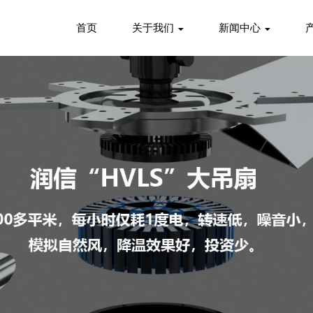
首页
关于我们
新闻中心